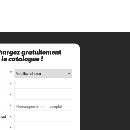
hargez gratuitement
le catalogue !
*
*
*
*
nnel
*
*