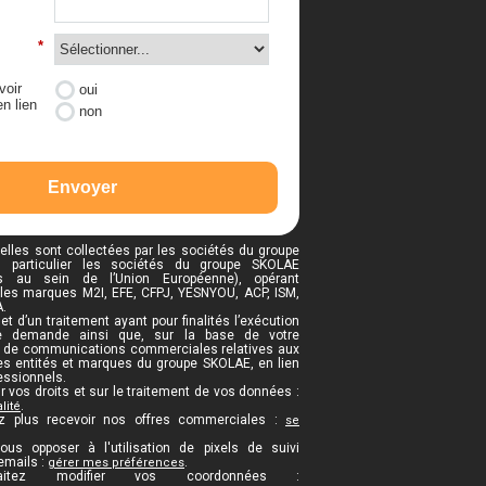
*
voir
oui
n lien
non
Envoyer
lles sont collectées par les sociétés du groupe
n particulier les sociétés du groupe SKOLAE
es au sein de l’Union Européenne), opérant
les marques M2I, EFE, CFPJ, YESNYOU, ACP, ISM,
.
et d’un traitement ayant pour finalités l’exécution
re demande ainsi que, sur la base de votre
i de communications commerciales relatives aux
des entités et marques du groupe SKOLAE, en lien
essionnels.
r vos droits et sur le traitement de vos données :
.
lité
z plus recevoir nos offres commerciales :
se
us opposer à l'utilisation de pixels de suivi
emails :
.
gérer mes préférences
itez modifier vos coordonnées :