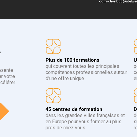
correctionbdd@abilwa
6
Plus de 100 formations
U
qui couvrent toutes les principales
p
ésente
compétences professionnelles autour
c
r votre
d'une offre unique
e
ccélérer
45 centres de formation
D
dans les grandes villes françaises et
d
en Europe pour vous former au plus
s
près de chez vous
r