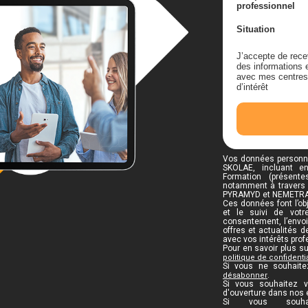
professionnel
Situation
J’accepte de rece
des informations e
avec mes centres
d’intérêt
Vos données personne
SKOLAE, incluant e
Formation (présent
notamment à travers 
PYRAMYD et NEMETRA
Ces données font l’obj
et le suivi de vot
consentement, l’envo
offres et actualités 
avec vos intérêts prof
Pour en savoir plus su
politique de confidentia
Si vous ne souhaite
.
désabonner
Si vous souhaitez vo
d'ouverture dans nos 
Si vous souha