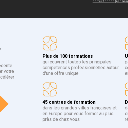
correctionbdd@abilwa
6
Plus de 100 formations
U
qui couvrent toutes les principales
p
ésente
compétences professionnelles autour
c
r votre
d'une offre unique
e
ccélérer
45 centres de formation
D
dans les grandes villes françaises et
d
en Europe pour vous former au plus
s
près de chez vous
r