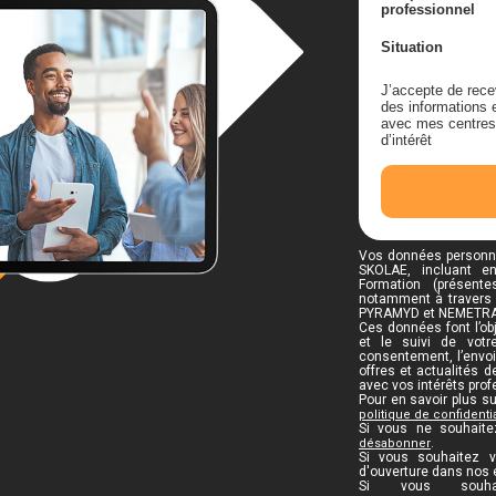
professionnel
Situation
J’accepte de rece
des informations e
avec mes centres
d’intérêt
Vos données personne
SKOLAE, incluant e
Formation (présent
notamment à travers 
PYRAMYD et NEMETRA
Ces données font l’obj
et le suivi de vot
consentement, l’envo
offres et actualités 
avec vos intérêts prof
Pour en savoir plus su
politique de confidentia
Si vous ne souhaite
.
désabonner
Si vous souhaitez vo
d'ouverture dans nos 
Si vous souha