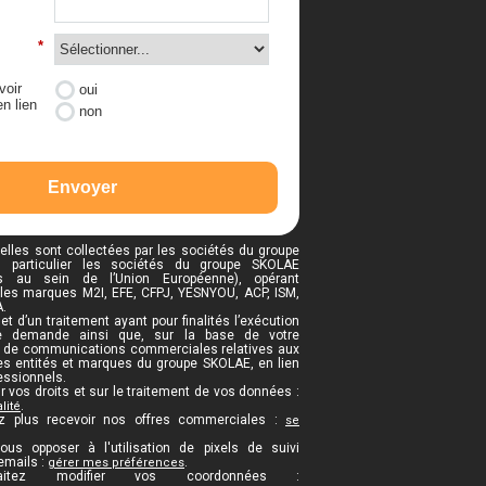
*
voir
oui
n lien
non
Envoyer
lles sont collectées par les sociétés du groupe
n particulier les sociétés du groupe SKOLAE
es au sein de l’Union Européenne), opérant
les marques M2I, EFE, CFPJ, YESNYOU, ACP, ISM,
.
et d’un traitement ayant pour finalités l’exécution
re demande ainsi que, sur la base de votre
i de communications commerciales relatives aux
des entités et marques du groupe SKOLAE, en lien
essionnels.
r vos droits et sur le traitement de vos données :
.
lité
z plus recevoir nos offres commerciales :
se
us opposer à l'utilisation de pixels de suivi
emails :
.
gérer mes préférences
itez modifier vos coordonnées :