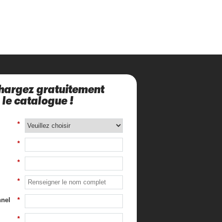
hargez gratuitement
le catalogue !
*
*
*
*
nnel
*
*